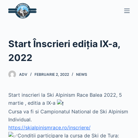
S
a
r
i
l
Start Înscrieri ediția IX-a,
a
c
2022
o
n
ADV
FEBRUARIE 2, 2022
NEWS
ț
i
Start inscrieri la Ski Alpinism Race Balea 2022, 5
n
martie , editia a IX-a
u
t
Cursa va fi si Campionatul National de Ski Alpinism
Individual.
https://skialpinismrace.ro/inscriere/
Conditii participare la cursa de Ski de Tura: