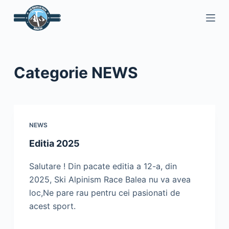
S
a
r
i
l
Categorie
NEWS
a
c
o
n
NEWS
ț
Editia 2025
i
n
Salutare ! Din pacate editia a 12-a, din
u
2025, Ski Alpinism Race Balea nu va avea
t
loc,Ne pare rau pentru cei pasionati de
acest sport.